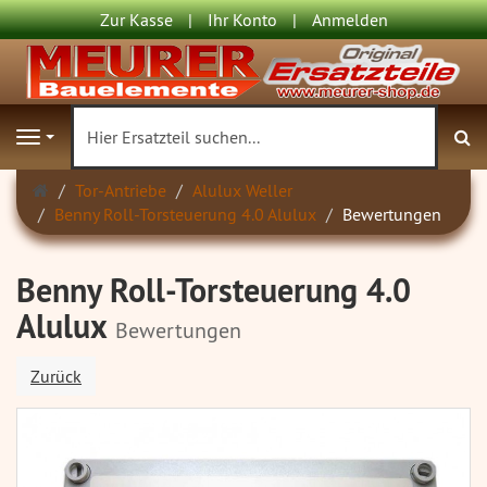
Zur Kasse
Ihr Konto
Anmelden
S
Navigation
Startseite
Tor-Antriebe
Alulux Weller
Benny Roll-Torsteuerung 4.0 Alulux
Bewertungen
Benny Roll-Torsteuerung 4.0
Alulux
Bewertungen
Zurück