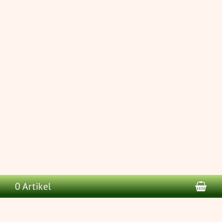
War
0 Artikel