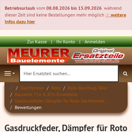
Betriebsurlaub
vom
08.08.2026 bis 15.09.2026
während
dieser Zeit sind keine Bestellungen mehr möglich
☞ weitere
Infos dazu hier
Zur Kasse
Ihr Konto
Anmelden
S
Navigation
Startseite
Dachfenster
Roto
Roto Beschlag Teile
Baureihe 73x & R7x Ersatzteile
Gasdruckfeder, Dämpfer für Roto Dachfenster ...
Bewertungen
Gasdruckfeder, Dämpfer für Roto