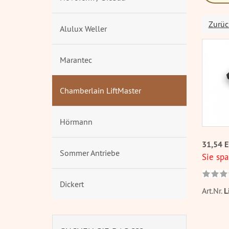
Zurüc
Alulux Weller
Marantec
Chamberlain LiftMaster
Hörmann
31,54 
Sommer Antriebe
Sie spa
Dickert
Art.Nr.
L