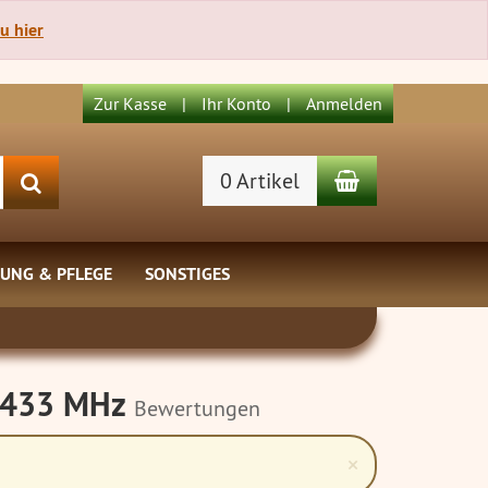
u hier
Zur Kasse
Ihr Konto
Anmelden
Warenkorb
0 Artikel
Suchen
UNG & PFLEGE
SONSTIGES
r 433 MHz
Bewertungen
Close
×