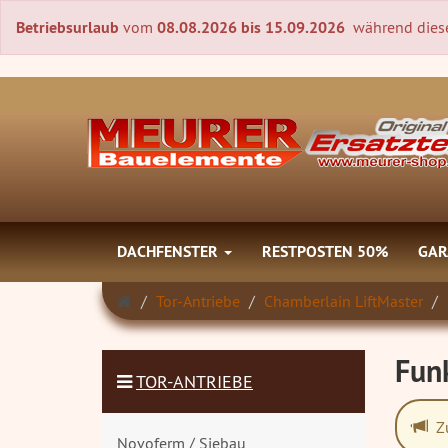
Betriebsurlaub
vom
08.08.2026 bis 15.09.2026
während diese
DACHFENSTER
RESTPOSTEN 50%
GAR
Startseite
Tor-Antriebe
Chamberlain LiftMaster
Fun
TOR-ANTRIEBE
Zu
Novoferm / Siebau