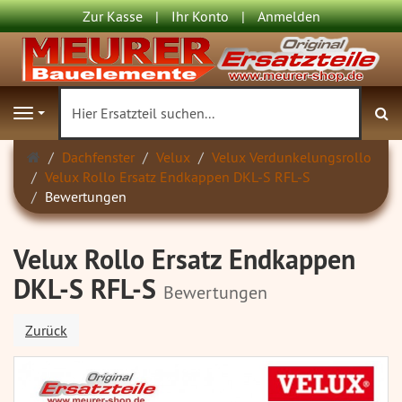
Zur Kasse
Ihr Konto
Anmelden
S
Navigation
Startseite
Dachfenster
Velux
Velux Verdunkelungsrollo
Velux Rollo Ersatz Endkappen DKL-S RFL-S
Bewertungen
Velux Rollo Ersatz Endkappen
DKL-S RFL-S
Bewertungen
Zurück