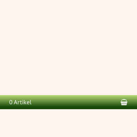
War
0 Artikel