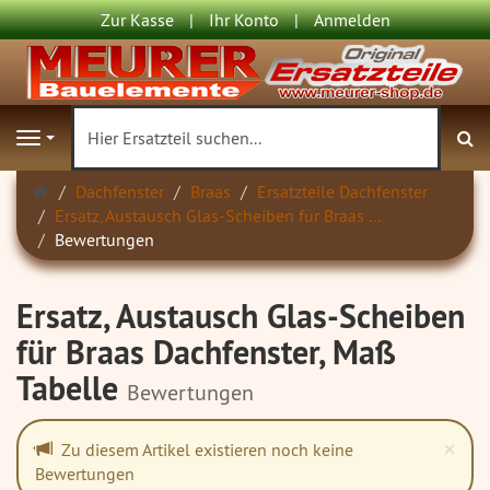
Zur Kasse
Ihr Konto
Anmelden
S
Navigation
Startseite
Dachfenster
Braas
Ersatzteile Dachfenster
Ersatz, Austausch Glas-Scheiben für Braas ...
Bewertungen
Ersatz, Austausch Glas-Scheiben
für Braas Dachfenster, Maß
Tabelle
Bewertungen
Cl
×
Zu diesem Artikel existieren noch keine
Bewertungen